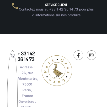
SERVICE CLIENT
Contactez nous au +33 1 42 36 14 73 pour plus
d’informations sur nos produits
+ 33 1 42
36 14 73
Adresse :
26, rue
Montmartre,
75001
Paris,
France
Ouverture :