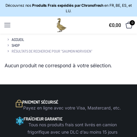
Découvrez nos
Produits Frais expédiés par Chronofresh
en FR, BE, ES, et
LU.
0
€
0,00
ACCUEIL
SHOP
RÉSULTATS DE RECHERCHE POUR “SAUMON NORVGIEN”
Aucun produit ne correspond à votre sélection.
PAIEMENT SÉCURISÉ
Payez en ligne avec votre Visa, Mastercard, etc.
FRAÎCHEUR GARANTIE
Tous nos produits frais sont livrés en camion
frigorifique avec une DLC d’au moins 15 jours