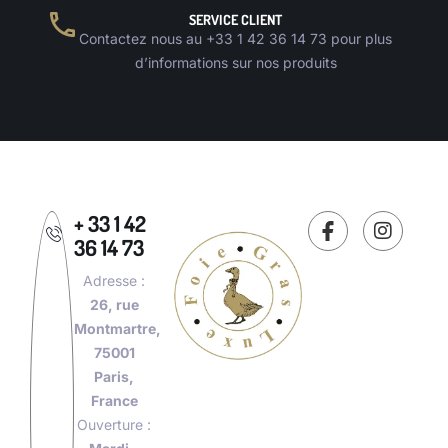
SERVICE CLIENT
Contactez nous au +33 1 42 36 14 73 pour plus
d’informations sur nos produits
+ 33 1 42
36 14 73
Adresse :
26, rue
Montmartre,
75001
Paris,
France
Ouverture :