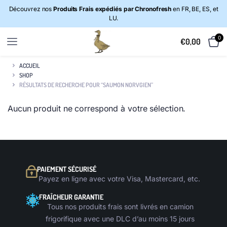
Découvrez nos
Produits Frais expédiés par Chronofresh
en FR, BE, ES, et
LU.
0
€
0,00
ACCUEIL
SHOP
RÉSULTATS DE RECHERCHE POUR “SAUMON NORVGIEN”
Aucun produit ne correspond à votre sélection.
PAIEMENT SÉCURISÉ
Payez en ligne avec votre Visa, Mastercard, etc.
FRAÎCHEUR GARANTIE
Tous nos produits frais sont livrés en camion
frigorifique avec une DLC d’au moins 15 jours