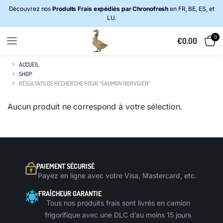
Découvrez nos
Produits Frais expédiés par Chronofresh
en FR, BE, ES, et
LU.
0
€
0,00
ACCUEIL
SHOP
RÉSULTATS DE RECHERCHE POUR “SAUMON NORVGIEN”
Aucun produit ne correspond à votre sélection.
PAIEMENT SÉCURISÉ
Payez en ligne avec votre Visa, Mastercard, etc.
FRAÎCHEUR GARANTIE
Tous nos produits frais sont livrés en camion
frigorifique avec une DLC d’au moins 15 jours