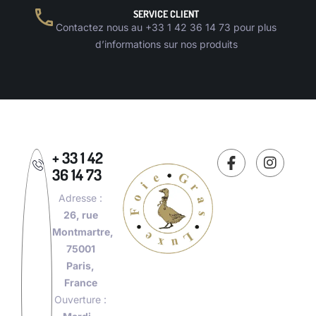
SERVICE CLIENT
Contactez nous au +33 1 42 36 14 73 pour plus
d’informations sur nos produits
+ 33 1 42
36 14 73
Adresse :
26, rue
Montmartre,
75001
Paris,
France
Ouverture :