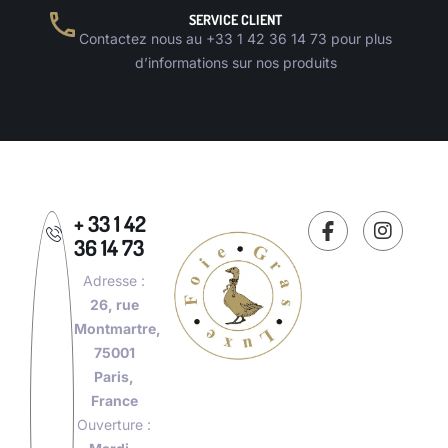
SERVICE CLIENT
Contactez nous au +33 1 42 36 14 73 pour plus
d’informations sur nos produits
+ 33 1 42
36 14 73
Adresse :
26, rue
Montmartre,
75001
Paris,
France
Ouverture :