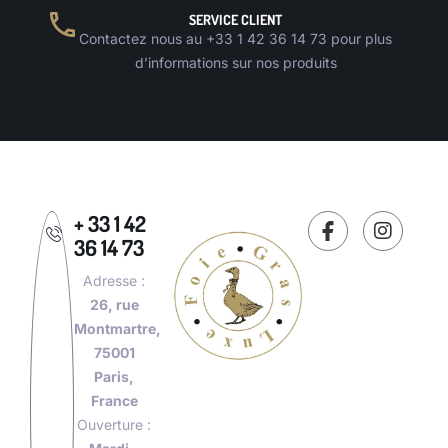
SERVICE CLIENT
Contactez nous au +33 1 42 36 14 73 pour plus
d’informations sur nos produits
+ 33 1 42
36 14 73
Adresse :
26, rue
Montmartre,
75001
Paris,
France
Ouverture :