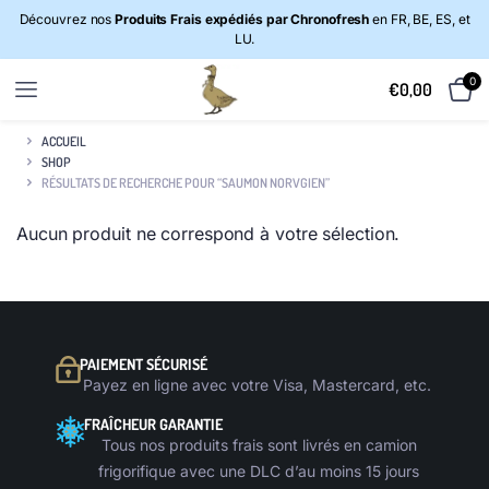
Découvrez nos
Produits Frais expédiés par Chronofresh
en FR, BE, ES, et
LU.
0
€
0,00
ACCUEIL
SHOP
RÉSULTATS DE RECHERCHE POUR “SAUMON NORVGIEN”
Aucun produit ne correspond à votre sélection.
PAIEMENT SÉCURISÉ
Payez en ligne avec votre Visa, Mastercard, etc.
FRAÎCHEUR GARANTIE
Tous nos produits frais sont livrés en camion
frigorifique avec une DLC d’au moins 15 jours