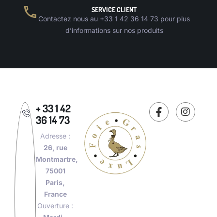
SERVICE CLIENT
Contactez nous au +33 1 42 36 14 73 pour plus
d’informations sur nos produits
+ 33 1 42
36 14 73
Adresse :
26, rue
Montmartre,
75001
Paris,
France
Ouverture :