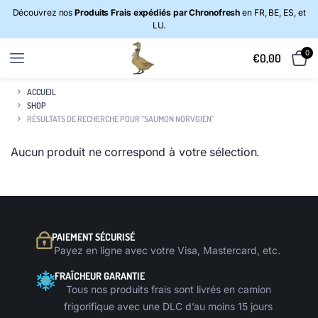
Découvrez nos
Produits Frais expédiés par Chronofresh
en FR, BE, ES, et
LU.
0
€
0,00
ACCUEIL
SHOP
RÉSULTATS DE RECHERCHE POUR “SAUMON NORVGIEN”
Aucun produit ne correspond à votre sélection.
PAIEMENT SÉCURISÉ
Payez en ligne avec votre Visa, Mastercard, etc.
FRAÎCHEUR GARANTIE
Tous nos produits frais sont livrés en camion
frigorifique avec une DLC d’au moins 15 jours