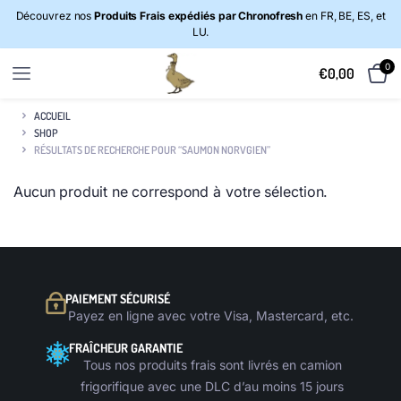
Découvrez nos
Produits Frais expédiés par Chronofresh
en FR, BE, ES, et
LU.
0
€
0,00
ACCUEIL
SHOP
RÉSULTATS DE RECHERCHE POUR “SAUMON NORVGIEN”
Aucun produit ne correspond à votre sélection.
PAIEMENT SÉCURISÉ
Payez en ligne avec votre Visa, Mastercard, etc.
FRAÎCHEUR GARANTIE
Tous nos produits frais sont livrés en camion
frigorifique avec une DLC d’au moins 15 jours