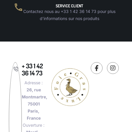
SERVICE CLIENT
Contactez nous au +33 1 42 36 14 73 pour plus
d’informations sur nos produits
+ 33 1 42
36 14 73
Adresse :
26, rue
Montmartre,
75001
Paris,
France
Ouverture :