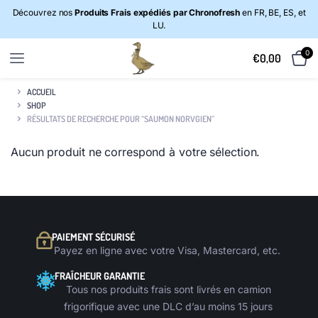
Découvrez nos
Produits Frais expédiés par Chronofresh
en FR, BE, ES, et
LU.
0
€
0,00
ACCUEIL
SHOP
RÉSULTATS DE RECHERCHE POUR “SAUMON NORVGIEN”
Aucun produit ne correspond à votre sélection.
PAIEMENT SÉCURISÉ
Payez en ligne avec votre Visa, Mastercard, etc.
FRAÎCHEUR GARANTIE
Tous nos produits frais sont livrés en camion
frigorifique avec une DLC d’au moins 15 jours