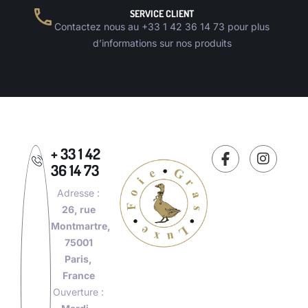
SERVICE CLIENT
Contactez nous au +33 1 42 36 14 73 pour plus
d’informations sur nos produits
+ 33 1 42
36 14 73
Adresse :
26, rue
Montmartre,
75001
Paris,
France
Ouverture :