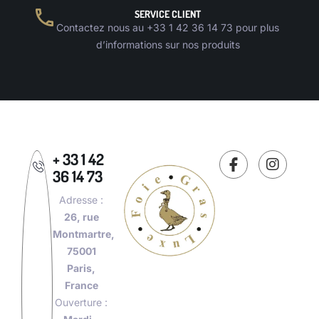
SERVICE CLIENT
Contactez nous au +33 1 42 36 14 73 pour plus
d’informations sur nos produits
+ 33 1 42
36 14 73
Adresse :
26, rue
Montmartre,
75001
Paris,
France
Ouverture :