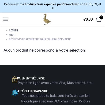
Découvrez nos
Produits Frais expédiés par Chronofresh
en FR, BE, ES, et
LU.
0
€
0,00
ACCUEIL
SHOP
RÉSULTATS DE RECHERCHE POUR “SAUMON NORVGIEN”
Aucun produit ne correspond à votre sélection.
PAIEMENT SÉCURISÉ
Payez en ligne avec votre Visa, Mastercard, etc.
FRAÎCHEUR GARANTIE
Tous nos produits frais sont livrés en camion
frigorifique avec une DLC d’au moins 15 jours