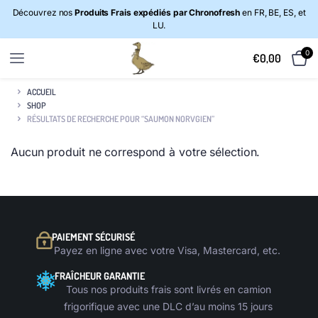
Découvrez nos
Produits Frais expédiés par Chronofresh
en FR, BE, ES, et
LU.
0
€
0,00
ACCUEIL
SHOP
RÉSULTATS DE RECHERCHE POUR “SAUMON NORVGIEN”
Aucun produit ne correspond à votre sélection.
PAIEMENT SÉCURISÉ
Payez en ligne avec votre Visa, Mastercard, etc.
FRAÎCHEUR GARANTIE
Tous nos produits frais sont livrés en camion
frigorifique avec une DLC d’au moins 15 jours