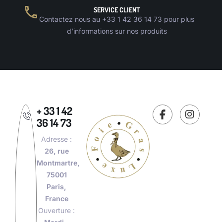
SERVICE CLIENT
Contactez nous au +33 1 42 36 14 73 pour plus
d’informations sur nos produits
+ 33 1 42
36 14 73
Adresse :
26, rue
Montmartre,
75001
Paris,
France
Ouverture :