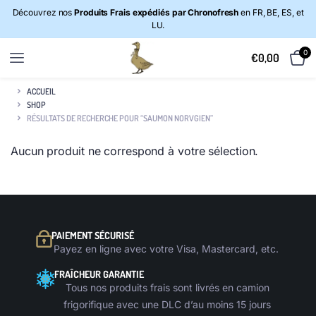
Découvrez nos
Produits Frais expédiés par Chronofresh
en FR, BE, ES, et
LU.
0
€
0,00
ACCUEIL
SHOP
RÉSULTATS DE RECHERCHE POUR “SAUMON NORVGIEN”
Aucun produit ne correspond à votre sélection.
PAIEMENT SÉCURISÉ
Payez en ligne avec votre Visa, Mastercard, etc.
FRAÎCHEUR GARANTIE
Tous nos produits frais sont livrés en camion
frigorifique avec une DLC d’au moins 15 jours