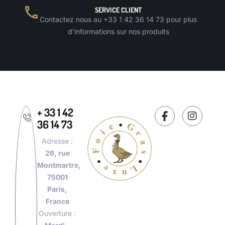
SERVICE CLIENT
Contactez nous au +33 1 42 36 14 73 pour plus
d’informations sur nos produits
+ 33 1 42
36 14 73
Adresse :
26, rue
Montmartre,
75001
Paris,
France
Ouverture :