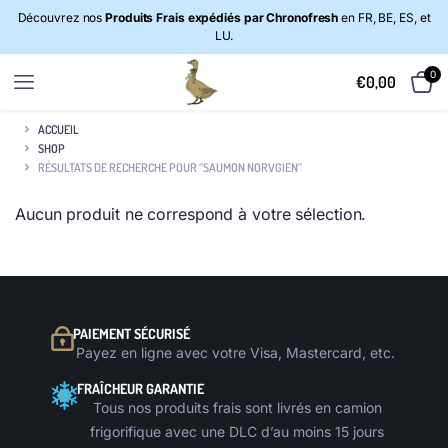
Découvrez nos
Produits Frais expédiés par Chronofresh
en FR, BE, ES, et
LU.
0
€
0,00
ACCUEIL
SHOP
RÉSULTATS DE RECHERCHE POUR “SAUMON NORVGIEN”
Aucun produit ne correspond à votre sélection.
PAIEMENT SÉCURISÉ
Payez en ligne avec votre Visa, Mastercard, etc.
FRAÎCHEUR GARANTIE
Tous nos produits frais sont livrés en camion
frigorifique avec une DLC d’au moins 15 jours