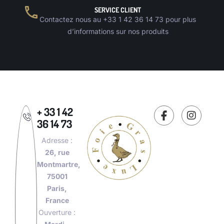
SERVICE CLIENT
Contactez nous au +33 1 42 36 14 73 pour plus
d’informations sur nos produits
+ 33 1 42
36 14 73
Adresse :
26, rue
Montmartre,
75001
Paris,
France
Ouverture :