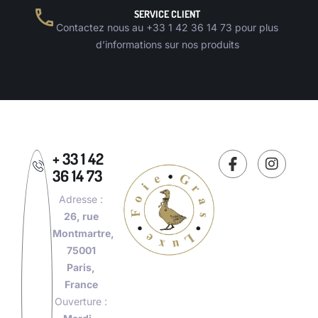
SERVICE CLIENT
Contactez nous au +33 1 42 36 14 73 pour plus
d’informations sur nos produits
+ 33 1 42
36 14 73
Adresse :
26, rue
Montmartre,
75001
Paris,
France
Ouverture :