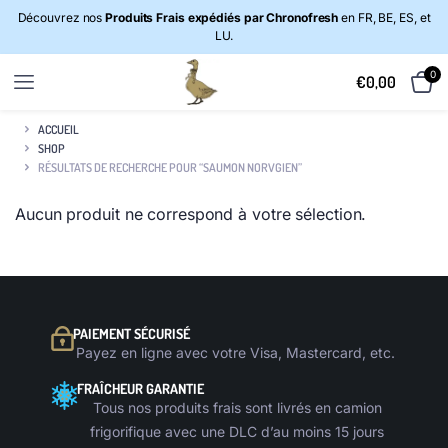
Découvrez nos
Produits Frais expédiés par Chronofresh
en FR, BE, ES, et
LU.
0
€
0,00
ACCUEIL
SHOP
RÉSULTATS DE RECHERCHE POUR “SAUMON NORVGIEN”
Aucun produit ne correspond à votre sélection.
PAIEMENT SÉCURISÉ
Payez en ligne avec votre Visa, Mastercard, etc.
FRAÎCHEUR GARANTIE
Tous nos produits frais sont livrés en camion
frigorifique avec une DLC d’au moins 15 jours